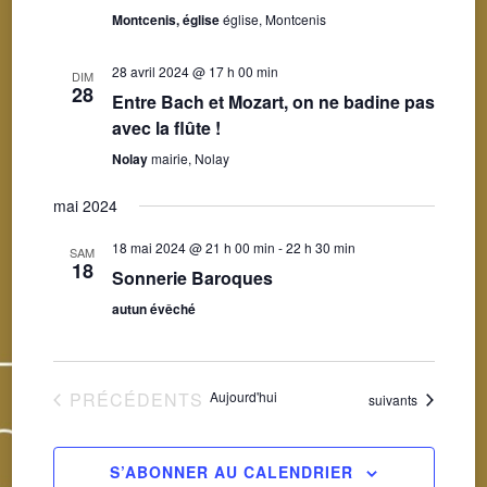
Montcenis, église
église, Montcenis
28 avril 2024 @ 17 h 00 min
DIM
28
Entre Bach et Mozart, on ne badine pas
avec la flûte !
Nolay
mairie, Nolay
mai 2024
18 mai 2024 @ 21 h 00 min
-
22 h 30 min
SAM
18
Sonnerie Baroques
autun évêché
ÉVÈNEMENTS
PRÉCÉDENTS
Aujourd'hui
Évènements
suivants
S’ABONNER AU CALENDRIER