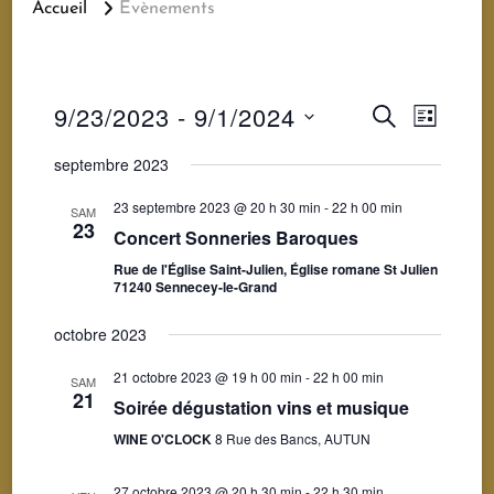
Accueil
Évènements
Recherc
Navig
9/23/2023
 - 
9/1/2024
RECHERCHE
LISTE
de
Sélectionnez
et
septembre 2023
vues
une
navigatio
23 septembre 2023 @ 20 h 30 min
-
22 h 00 min
SAM
Évène
23
date.
Concert Sonneries Baroques
de
Rue de l'Église Saint-Julien, Église romane St Julien
71240 Sennecey-le-Grand
vues
octobre 2023
Évèneme
21 octobre 2023 @ 19 h 00 min
-
22 h 00 min
SAM
21
Soirée dégustation vins et musique
WINE O'CLOCK
8 Rue des Bancs, AUTUN
27 octobre 2023 @ 20 h 30 min
-
22 h 30 min