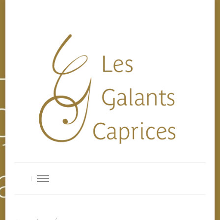
Les Galants Caprices
Ensemble de musique baroque