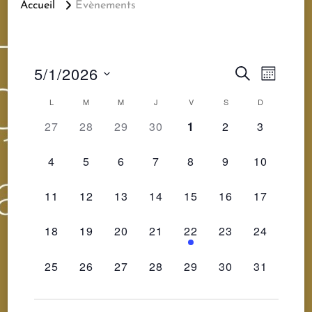
Accueil
Évènements
Recherc
Navig
5/1/2026
RECHERCHE
MOIS
de
Sélectionnez
et
Calendrier
L
M
M
J
V
S
D
vues
une
0
0
0
0
0
0
0
27
28
29
30
1
2
3
navigatio
de
ÉVÈNEMENT,
ÉVÈNEMENT,
ÉVÈNEMENT,
ÉVÈNEMENT,
ÉVÈNEMENT,
ÉVÈNEMENT,
ÉVÈNEM
Évène
date.
0
0
0
0
0
0
0
de
4
5
6
7
8
9
10
Évènements
ÉVÈNEMENT,
ÉVÈNEMENT,
ÉVÈNEMENT,
ÉVÈNEMENT,
ÉVÈNEMENT,
ÉVÈNEMENT,
ÉVÈNEME
vues
0
0
0
0
0
0
0
11
12
13
14
15
16
17
ÉVÈNEMENT,
ÉVÈNEMENT,
ÉVÈNEMENT,
ÉVÈNEMENT,
ÉVÈNEMENT,
ÉVÈNEMENT,
ÉVÈNEME
Évèneme
0
0
0
0
1
0
0
18
19
20
21
22
23
24
ÉVÈNEMENT,
ÉVÈNEMENT,
ÉVÈNEMENT,
ÉVÈNEMENT,
ÉVÈNEMENT,
ÉVÈNEMENT,
ÉVÈNEME
0
0
0
0
0
0
0
25
26
27
28
29
30
31
ÉVÈNEMENT,
ÉVÈNEMENT,
ÉVÈNEMENT,
ÉVÈNEMENT,
ÉVÈNEMENT,
ÉVÈNEMENT,
ÉVÈNEME