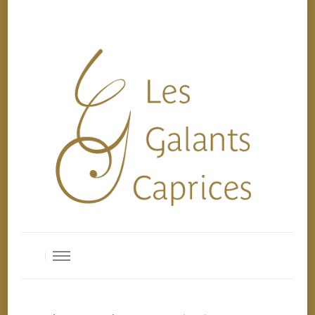
Les Galants Caprices
Ensemble de musique baroque