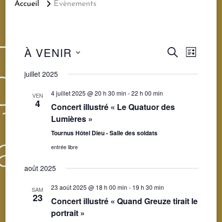
Accueil
Évènements
Recherc
Navig
À VENIR
RECHERCHE
LISTE
de
Sélectionnez
et
juillet 2025
vues
une
navigatio
4 juillet 2025 @ 20 h 30 min
-
22 h 00 min
VEN
Évène
4
date.
Concert illustré « Le Quatuor des
de
Lumières »
Tournus Hôtel Dieu - Salle des soldats
vues
entrée libre
Évèneme
août 2025
23 août 2025 @ 18 h 00 min
-
19 h 30 min
SAM
23
Concert illustré « Quand Greuze tirait le
portrait »