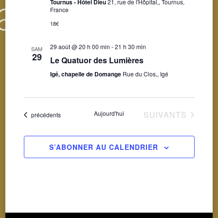
Tournus - Hôtel Dieu
21, rue de l'Hôpital,, Tournus,
France
18€
29 août @ 20 h 00 min
-
21 h 30 min
SAM
29
Le Quatuor des Lumières
Igé, chapelle de Domange
Rue du Clos,, Igé
ÉVÈNEMENTS
Aujourd'hui
SUIVANTS
Évènements
précédents
S’ABONNER AU CALENDRIER