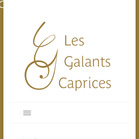
Les Galants Caprices
Ensemble de musique baroque