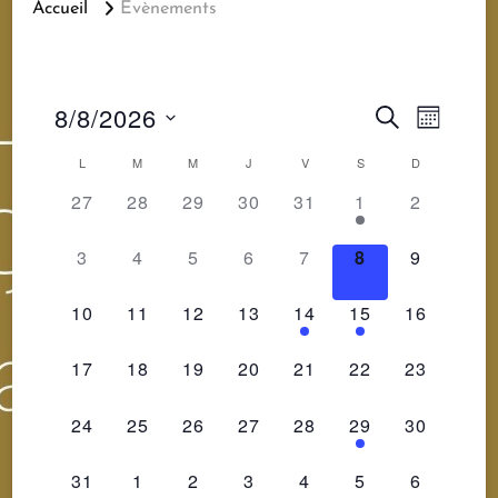
Accueil
Évènements
Recherc
Navig
8/8/2026
RECHERCHE
MOIS
de
Sélectionnez
et
Calendrier
L
M
M
J
V
S
D
vues
une
0
0
0
0
0
1
0
27
28
29
30
31
1
2
navigatio
de
ÉVÈNEMENT,
ÉVÈNEMENT,
ÉVÈNEMENT,
ÉVÈNEMENT,
ÉVÈNEMENT,
ÉVÈNEMENT,
ÉVÈNEM
Évène
date.
0
0
0
0
0
0
0
de
3
4
5
6
7
8
9
Évènements
ÉVÈNEMENT,
ÉVÈNEMENT,
ÉVÈNEMENT,
ÉVÈNEMENT,
ÉVÈNEMENT,
ÉVÈNEMENT,
ÉVÈNEM
vues
0
0
0
0
1
1
0
10
11
12
13
14
15
16
ÉVÈNEMENT,
ÉVÈNEMENT,
ÉVÈNEMENT,
ÉVÈNEMENT,
ÉVÈNEMENT,
ÉVÈNEMENT,
ÉVÈNEME
Évèneme
0
0
0
0
0
0
0
17
18
19
20
21
22
23
ÉVÈNEMENT,
ÉVÈNEMENT,
ÉVÈNEMENT,
ÉVÈNEMENT,
ÉVÈNEMENT,
ÉVÈNEMENT,
ÉVÈNEME
0
0
0
0
0
1
0
24
25
26
27
28
29
30
ÉVÈNEMENT,
ÉVÈNEMENT,
ÉVÈNEMENT,
ÉVÈNEMENT,
ÉVÈNEMENT,
ÉVÈNEMENT,
ÉVÈNEME
0
0
0
0
0
0
0
31
1
2
3
4
5
6